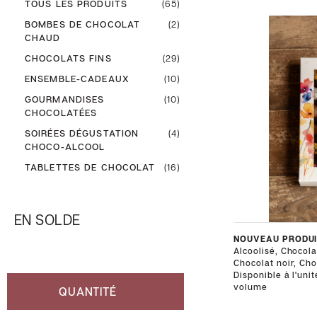
TOUS LES PRODUITS
(65)
BOMBES DE CHOCOLAT
(2)
MAGASINEZ
CHAUD
CHOCOLATS FINS
(29)
ENSEMBLE-CADEAUX
(10)
Boutique
GOURMANDISES
(10)
Certificats-
CHOCOLATÉES
cadeaux
SOIRÉES DÉGUSTATION
(4)
CHOCO-ALCOOL
Livraisons
TABLETTES DE CHOCOLAT
(16)
et
retours
EN SOLDE
Mon
NOUVEAU PRODUI
panier
Alcoolisé, Chocolat
Chocolat noir, Cho
Disponible à l'uni
volume
QUANTITÉ
SERVICES