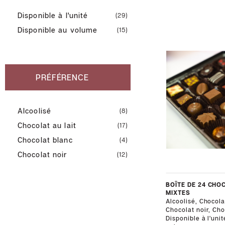
Disponible à l'unité
(29)
Disponible au volume
(15)
Foodtruck
M.
Cornet
PRÉFÉRENCE
Cadeaux
corporatifs
Alcoolisé
(8)
Soirée
dégustation
Chocolat au lait
(17)
Chocolat blanc
(4)
Collaborations
Chocolat noir
(12)
Devenir
distributeur
BOÎTE DE 24 CHO
MIXTES
Alcoolisé, Chocolat
Chocolat noir, Cho
Disponible à l'uni