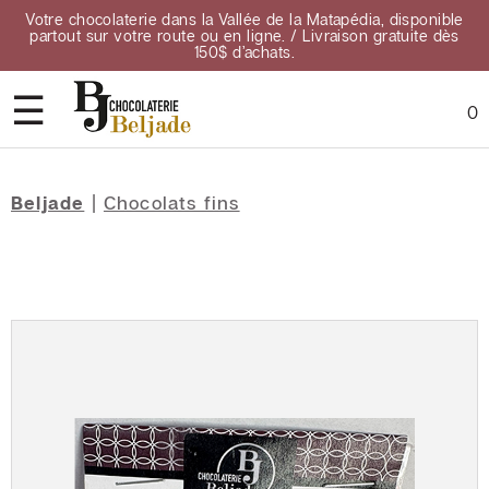
Votre chocolaterie dans la Vallée de la Matapédia, disponible
partout sur votre route ou en ligne. / Livraison gratuite dès
150$ d’achats.
☰
0
Accueil
Beljade
|
Chocolats fins
À
propos
Contact
Points
de
vente
Confidentialité