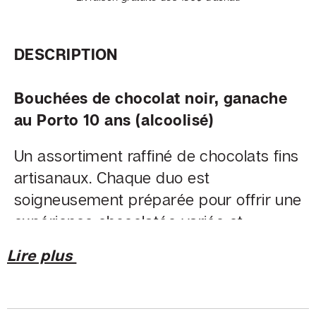
SOCIAL
DESCRIPTION
Facebook
Bouchées de chocolat noir, ganache
©
au Porto 10 ans (alcoolisé)
Chocolaterie
Un assortiment raffiné de chocolats fins
Beljade
artisanaux. Chaque duo est
soigneusement préparée pour offrir une
expérience chocolatée variée et
élégante, parfaite pour gâter un être
Lire plus
cher ou se faire plaisir.
INGRÉDIENTS