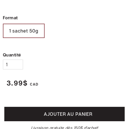
Foodtruck
Format
M.
1 sachet 50g
Cornet
Cadeaux
corporatifs
Quantité
Soirée
dégustation
3.99$
Collaborations
CAD
Devenir
distributeur
AJOUTER AU PANIER
Livraison gratuite dès 150$ d'achat!