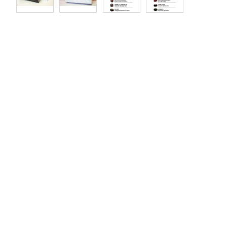
Foodtruck
M.
Cornet
Cadeaux
corporatifs
Soirée
dégustation
Collaborations
Devenir
distributeur