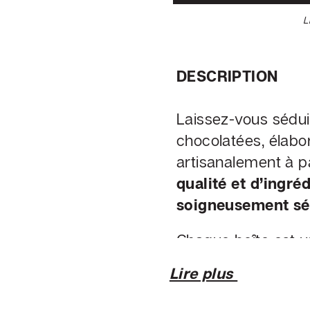
L
DESCRIPTION
Laissez-vous séduir
chocolatées, élabo
artisanalement à p
qualité et d’ingré
soigneusement sé
Chaque boîte est un
des textures onct
Lire plus
pralinés croquants