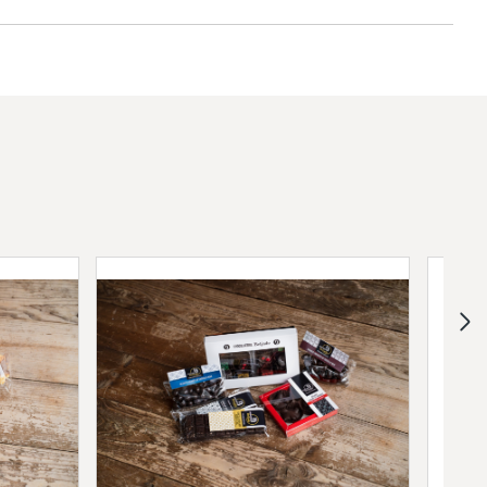
ante et intense qui célèbre la pureté
LAT NOIR :
ches et canneberges
(alcool)
mboises
de sel
Équateur
de framboises
alcool)
cool)