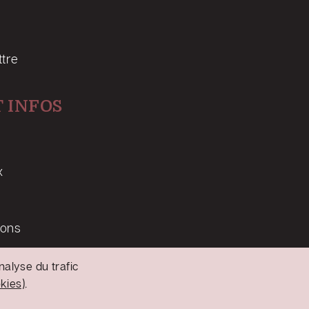
ttre
 INFOS
x
ions
nalyse du trafic
okies)
.