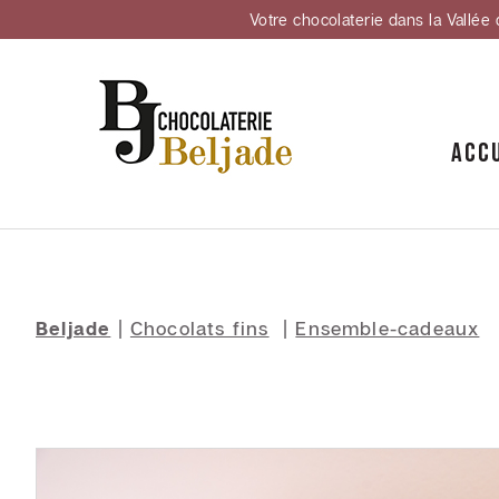
Votre chocolaterie dans la Vallée 
ACC
Accueil
À
propos
Contact
Beljade
|
Chocolats fins
|
Ensemble-cadeaux
Points
de
vente
Confidentialité