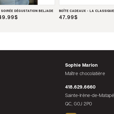
Caramel Brûlé
Le Poirier (alco
 SOIRÉE DÉGUSTATION BELJADE
BOÎTE CADEAUX - LA CLASSIQU
49.99$
47.99$
Une expérience te
de pureté.
CONSERVATION
Conserver dans un e
et 20 °C.
Sophie Marion
Maître chocolatière
418.629.6660
Sainte-Irène-de-Matapé
QC, G0J 2P0