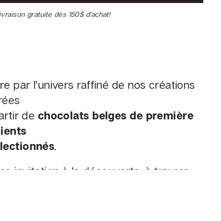
ivraison gratuite dès 150$ d'achat!
e par l’univers raffiné de nos créations
rées
artir de
chocolats belges de première
dients
lectionnés
.
e invitation à la découverte, à travers
ueuses, des ganaches parfumées et des
, signés Chocolaterie BelJade.