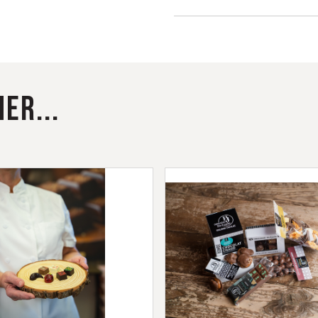
Une sélection élég
du cacao, CHOCO
Cerise
Fondant pista
ER...
Torsade Porto 
Truffe aux fra
Caramel fleur 
Palet Or 72 % 
Perle Noire
Thé et coulis 
Menthe verte (
Le Pommier (al