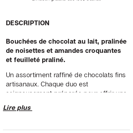
SOCIAL
DESCRIPTION
Facebook
Bouchées de chocolat au lait, pralinée
©
de noisettes et amandes croquantes
Chocolaterie
et feuilleté praliné.
Beljade
Un assortiment raffiné de chocolats fins
artisanaux. Chaque duo est
soigneusement préparée pour offrir une
expérience chocolatée variée et
Lire plus
élégante, parfaite pour gâter un être
cher ou se faire plaisir.