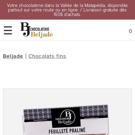
Votre chocolaterie dans la Vallée de la Matapédia, disponible
partout sur votre route ou en ligne. / Livraison gratuite dès
150$ d’achats.
☰
0
Accueil
Beljade
|
Chocolats fins
À
propos
Contact
Points
de
vente
Confidentialité