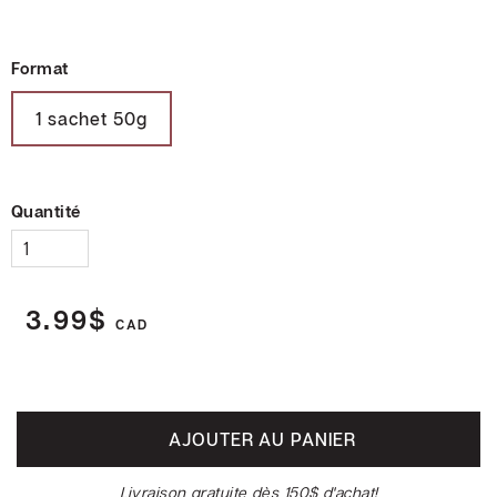
Foodtruck
Format
M.
1 sachet 50g
Cornet
Cadeaux
corporatifs
Quantité
Soirée
dégustation
3.99$
Collaborations
CAD
Devenir
distributeur
AJOUTER AU PANIER
Livraison gratuite dès 150$ d'achat!