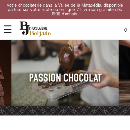
Votre chocolaterie dans la Vallée de la Matapédia, disponible
partout sur votre route ou en ligne. / Livraison gratuite dès
150$ d’achats.
☰
0
Accueil
À
propos
Contact
Points
de
vente
Confidentialité