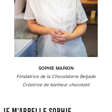
Foodtruck
M.
Cornet
Cadeaux
corporatifs
Soirée
dégustation
SOPHIE MARION
Collaborations
Fondatrice de la Chocolaterie Beljade
Devenir
Créatrice de bonheur chocolaté
distributeur
JE M'APPELLE SOPHIE