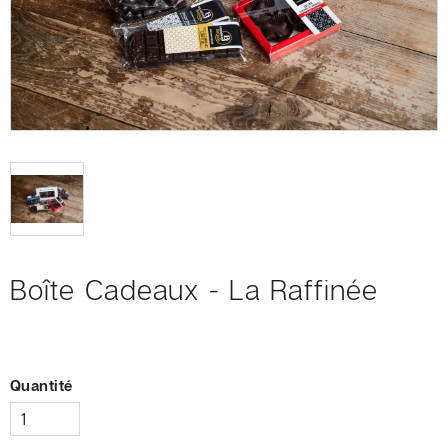
MAGASINEZ
Boutique
Certificats-
cadeaux
Livraisons
et
retours
Boîte Cadeaux - La Raffinée
Mon
panier
Quantité
SERVICES