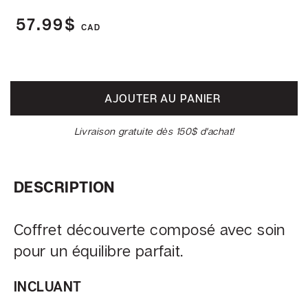
57.99$
CAD
Foodtruck
M.
Cornet
AJOUTER AU PANIER
Cadeaux
corporatifs
Livraison gratuite dès 150$ d'achat!
Soirée
dégustation
DESCRIPTION
Collaborations
Coffret découverte composé avec soin
Devenir
distributeur
pour un équilibre parfait.
INCLUANT