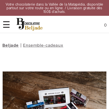
Votre chocolaterie dans la Vallée de la Matapédia, disponible
partout sur votre route ou en ligne. / Livraison gratuite dès
150$ d’achats.
☰
0
Accueil
Beljade
|
Ensemble-cadeaux
À
propos
Contact
Points
de
vente
Confidentialité