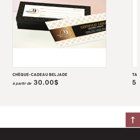
à l’abri de la lumière.
CHÈQUE-CADEAU BELJADE
TAB
30.00$
5
à partir de