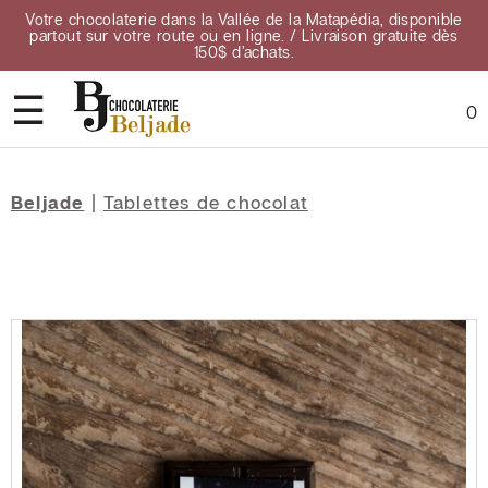
Votre chocolaterie dans la Vallée de la Matapédia, disponible
partout sur votre route ou en ligne. / Livraison gratuite dès
150$ d’achats.
☰
0
Accueil
Beljade
|
Tablettes de chocolat
À
propos
Contact
Points
de
vente
Confidentialité