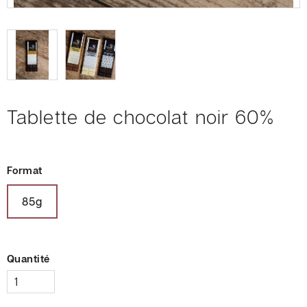
Foodtruck
M.
Cornet
Cadeaux
Tablette de chocolat noir 60%
corporatifs
Soirée
Format
dégustation
Collaborations
85g
Devenir
distributeur
Quantité