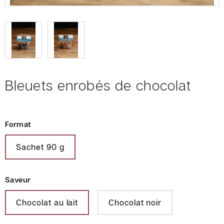
Foodtruck
M.
Cornet
Cadeaux
Bleuets enrobés de chocolat
corporatifs
Soirée
Format
dégustation
Collaborations
Sachet 90 g
Devenir
distributeur
Saveur
Chocolat au lait
Chocolat noir