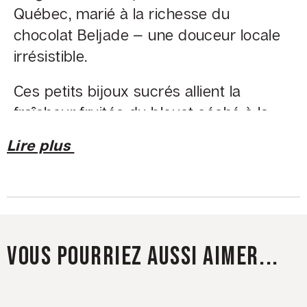
Québec, marié à la richesse du
chocolat Beljade — une douceur locale
irrésistible.
Ces petits bijoux sucrés allient la
fraîcheur fruitée du bleuet séché à la
richesse de notre chocolat artisanal.
Lire plus
Un parfait équilibre entre acidité et
douceur, entre nature gaspésienne et
savoir-faire chocolatier.
Parfaits pour offrir, ou pour
accompagner vos moments de
VOUS POURRIEZ AUSSI AIMER...
détente.
INGRÉDIENTS